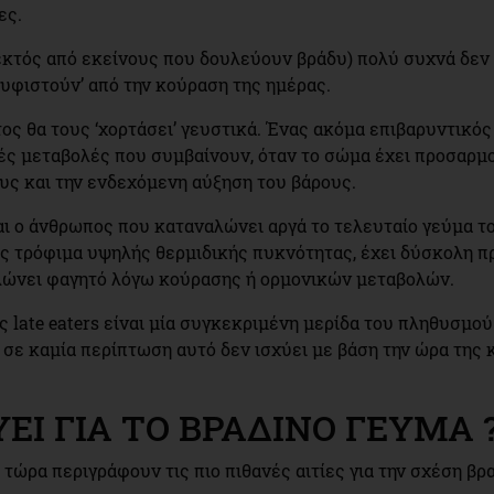
ες.
(εκτός από εκείνους που δουλεύουν βράδυ) πολύ συχνά δεν
ουφιστούν’ από την κούραση της ημέρας.
τος θα τους ‘χορτάσει’ γευστικά. Ένας ακόμα επιβαρυντικό
κές μεταβολές που συμβαίνουν, όταν το σώμα έχει προσαρμ
υς και την ενδεχόμενη αύξηση του βάρους.
αι ο άνθρωπος που καταναλώνει αργά το τελευταίο γεύμα του
ς τρόφιμα υψηλής θερμιδικής πυκνότητας, έχει δύσκολη π
αλώνει φαγητό λόγω κούρασης ή ορμονικών μεταβολών.
ς late eaters είναι μία συγκεκριμένη μερίδα του πληθυσμ
ά σε καμία περίπτωση αυτό δεν ισχύει με βάση την ώρα της
ΕΙ ΓΙΑ ΤΟ ΒΡΑΔΙΝΟ ΓΕΥΜΑ 
τώρα περιγράφουν τις πιο πιθανές αιτίες για την σχέση βρα