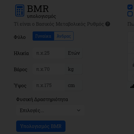
BMR
υπολογισμός
Τί είναι ο Βασικός Μεταβολικός Ρυθμός
Πω
Γυναίκα
Άνδρας
Φύλο
Ετών
Ηλικία
kg
Βάρος
cm
Ύψος
Φυσική Δραστηριότητα
Υπολογισμός BMR