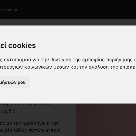
es.com.gr
Αρχική
Σχετικά με Εμάς
Όροι Χρήσης
εί cookies
 εντοπισμού για την βελτίωση της εμπειρίας περιήγησης 
ή Διατροφή
Βραδινό γεύμα.. To eat or not to eat
ειτουργιών κοινωνικών μέσων και την ανάλυση της επισκε
 eat or not to eat
ιμήσεών μου
 είναι ότι δεν πρέπει να
ρος σου ή για να
ποψη ότι ‘το τελευταίο
ις 8’ !
τος με την πρόσληψη ή την
μα μία λάθος αντίληψη περί