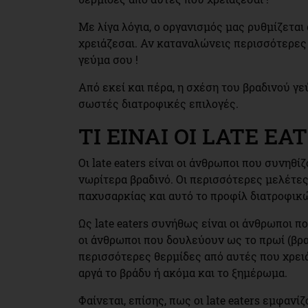
Με λίγα λόγια, ο οργανισμός μας ρυθμίζεται
χρειάζεσαι. Αν καταναλώνεις περισσότερες 
γεύμα σου !
Από εκεί και πέρα, η σχέση του βραδινού γε
σωστές διατροφικές επιλογές.
ΤΙ ΕΙΝΑΙ ΟΙ LATE EAT
Οι late eaters είναι οι άνθρωποι που συνηθ
νωρίτερα βραδινό. Οι περισσότερες μελέτε
παχυσαρκίας και αυτό το προφίλ διατροφικ
Ως late eaters συνήθως είναι οι άνθρωποι πο
οι άνθρωποι που δουλεύουν ως το πρωί (βρα
περισσότερες θερμίδες από αυτές που χρειάζ
αργά το βράδυ ή ακόμα και το ξημέρωμα.
Φαίνεται, επίσης, πως οι late eaters εμφα