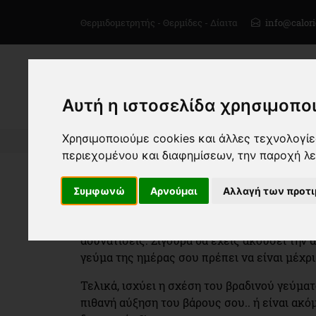
Θερμιδομετρητής - Θερμίδες - Δίαιτα
info@calori
Αυτή η ιστοσελίδα χρησιμοποι
Χρησιμοποιούμε cookies και άλλες τεχνολογίες
Αρχική
Αρθρογραφία για Δίαιτα και σωστ
περιεχομένου και διαφημίσεων, την παροχή λ
Βραδινό γεύμα.. To
Συμφωνώ
Αρνούμαι
Αλλαγή των προτ
Μία από τις γνωστές διατροφικές αντιλήψεις
φας αργά το βράδυ για να μην αυξήσεις το βά
αδυνατίσεις. Σίγουρα θα έχεις ακούσει την ά
γεύμα της ημέρας σου πρέπει να είναι μέχρι τ
Τελικά, ισχύει η σχέση του βραδινού γεύμα
πιθανή αύξηση του βάρους σου.. ή είναι ακό