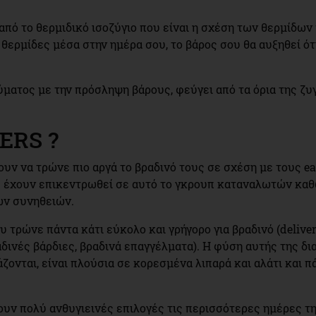
 από το θερμιδικό ισοζύγιο που είναι η σχέση των θερμίδω
θερμίδες μέσα στην ημέρα σου, το βάρος σου θα αυξηθεί ότ
ύματος με την πρόσληψη βάρους, φεύγει από τα όρια της ζυγα
ERS ?
ίζουν να τρώνε πιο αργά το βραδινό τους σε σχέση με τους e
ς έχουν επικεντρωθεί σε αυτό το γκρουπ καταναλωτών κα
ών συνηθειών.
υ τρώνε πάντα κάτι εύκολο και γρήγορο για βραδινό (deliver
δινές βάρδιες, βραδινά επαγγέλματα). Η φύση αυτής της δι
ονται, είναι πλούσια σε κορεσμένα λιπαρά και αλάτι και π
νίζουν πολύ ανθυγιεινές επιλογές τις περισσότερες ημέρες 